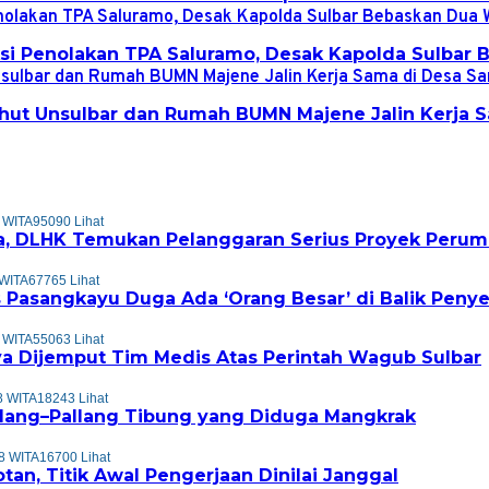
ksi Penolakan TPA Saluramo, Desak Kapolda Sulbar
ut Unsulbar dan Rumah BUMN Majene Jalin Kerja S
 WITA
95090 Lihat
, DLHK Temukan Pelanggaran Serius Proyek Perum
 WITA
67765 Lihat
 Pasangkayu Duga Ada ‘Orang Besar’ di Balik Peny
 WITA
55063 Lihat
a Dijemput Tim Medis Atas Perintah Wagub Sulbar
8 WITA
18243 Lihat
allang–Pallang Tibung yang Diduga Mangkrak
8 WITA
16700 Lihat
tan, Titik Awal Pengerjaan Dinilai Janggal