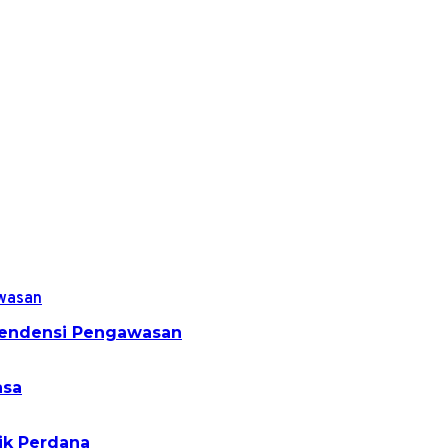
ependensi Pengawasan
asa
ik Perdana