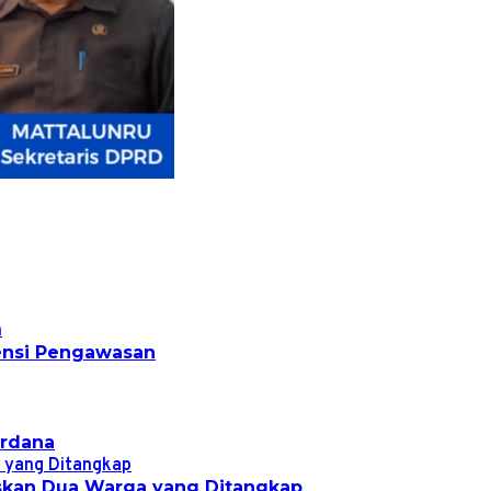
densi Pengawasan
erdana
askan Dua Warga yang Ditangkap