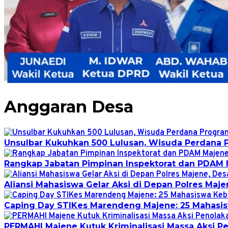
Anggaran Desa
Unsulbar Kukuhkan 500 Lulusan, Wisuda Perdana 
Rangkap Jabatan Pimpinan Inspektorat dan PDAM 
Aliansi Mahasiswa Gelar Aksi di Depan Polres Maj
Caping Day STIKes Marendeng Majene: 25 Mahasisw
PERMAHI Majene Kutuk Kriminalisasi Massa Aksi 