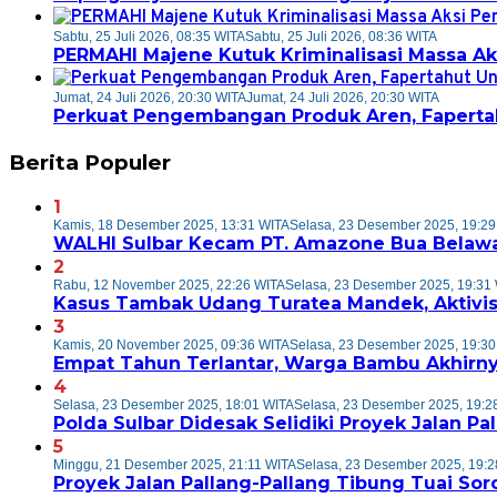
Sabtu, 25 Juli 2026, 08:35 WITA
Sabtu, 25 Juli 2026, 08:36 WITA
PERMAHI Majene Kutuk Kriminalisasi Massa A
Jumat, 24 Juli 2026, 20:30 WITA
Jumat, 24 Juli 2026, 20:30 WITA
Perkuat Pengembangan Produk Aren, Fapertah
Berita Populer
1
Kamis, 18 Desember 2025, 13:31 WITA
Selasa, 23 Desember 2025, 19:29
WALHI Sulbar Kecam PT. Amazone Bua Belawa
2
Rabu, 12 November 2025, 22:26 WITA
Selasa, 23 Desember 2025, 19:31
Kasus Tambak Udang Turatea Mandek, Aktivis
3
Kamis, 20 November 2025, 09:36 WITA
Selasa, 23 Desember 2025, 19:30
Empat Tahun Terlantar, Warga Bambu Akhirny
4
Selasa, 23 Desember 2025, 18:01 WITA
Selasa, 23 Desember 2025, 19:2
Polda Sulbar Didesak Selidiki Proyek Jalan P
5
Minggu, 21 Desember 2025, 21:11 WITA
Selasa, 23 Desember 2025, 19:2
Proyek Jalan Pallang-Pallang Tibung Tuai Soro