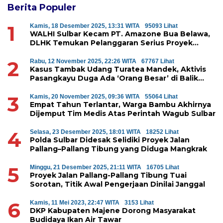
Berita Populer
1
Kamis, 18 Desember 2025, 13:31 WITA
95093 Lihat
WALHI Sulbar Kecam PT. Amazone Bua Belawa,
DLHK Temukan Pelanggaran Serius Proyek
Perumahan di Majene
2
Rabu, 12 November 2025, 22:26 WITA
67767 Lihat
Kasus Tambak Udang Turatea Mandek, Aktivis
Pasangkayu Duga Ada ‘Orang Besar’ di Balik
Penyerobotan Hutan Lindung
3
Kamis, 20 November 2025, 09:36 WITA
55064 Lihat
Empat Tahun Terlantar, Warga Bambu Akhirnya
Dijemput Tim Medis Atas Perintah Wagub Sulbar
4
Selasa, 23 Desember 2025, 18:01 WITA
18252 Lihat
Polda Sulbar Didesak Selidiki Proyek Jalan
Pallang–Pallang Tibung yang Diduga Mangkrak
5
Minggu, 21 Desember 2025, 21:11 WITA
16705 Lihat
Proyek Jalan Pallang-Pallang Tibung Tuai
Sorotan, Titik Awal Pengerjaan Dinilai Janggal
6
Kamis, 11 Mei 2023, 22:47 WITA
3153 Lihat
DKP Kabupaten Majene Dorong Masyarakat
Budidaya Ikan Air Tawar