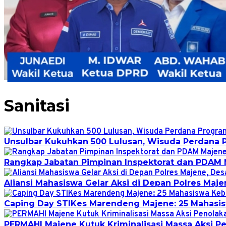
Sanitasi
Unsulbar Kukuhkan 500 Lulusan, Wisuda Perdana 
Rangkap Jabatan Pimpinan Inspektorat dan PDAM 
Aliansi Mahasiswa Gelar Aksi di Depan Polres Maj
Caping Day STIKes Marendeng Majene: 25 Mahasisw
PERMAHI Majene Kutuk Kriminalisasi Massa Aksi 