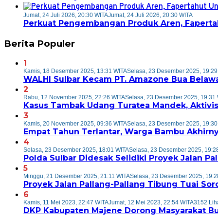
Jumat, 24 Juli 2026, 20:30 WITA
Jumat, 24 Juli 2026, 20:30 WITA
Perkuat Pengembangan Produk Aren, Fapertah
Berita Populer
1
Kamis, 18 Desember 2025, 13:31 WITA
Selasa, 23 Desember 2025, 19:29
WALHI Sulbar Kecam PT. Amazone Bua Belawa
2
Rabu, 12 November 2025, 22:26 WITA
Selasa, 23 Desember 2025, 19:31
Kasus Tambak Udang Turatea Mandek, Aktivis
3
Kamis, 20 November 2025, 09:36 WITA
Selasa, 23 Desember 2025, 19:30
Empat Tahun Terlantar, Warga Bambu Akhirny
4
Selasa, 23 Desember 2025, 18:01 WITA
Selasa, 23 Desember 2025, 19:2
Polda Sulbar Didesak Selidiki Proyek Jalan P
5
Minggu, 21 Desember 2025, 21:11 WITA
Selasa, 23 Desember 2025, 19:2
Proyek Jalan Pallang-Pallang Tibung Tuai Soro
6
Kamis, 11 Mei 2023, 22:47 WITA
Jumat, 12 Mei 2023, 22:54 WITA
3152 Lih
DKP Kabupaten Majene Dorong Masyarakat Bu