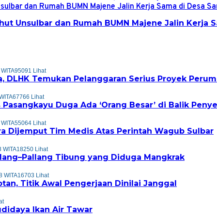
ut Unsulbar dan Rumah BUMN Majene Jalin Kerja S
 WITA
95091 Lihat
, DLHK Temukan Pelanggaran Serius Proyek Perum
 WITA
67766 Lihat
 Pasangkayu Duga Ada ‘Orang Besar’ di Balik Peny
 WITA
55064 Lihat
a Dijemput Tim Medis Atas Perintah Wagub Sulbar
8 WITA
18250 Lihat
allang–Pallang Tibung yang Diduga Mangkrak
8 WITA
16703 Lihat
tan, Titik Awal Pengerjaan Dinilai Janggal
at
didaya Ikan Air Tawar