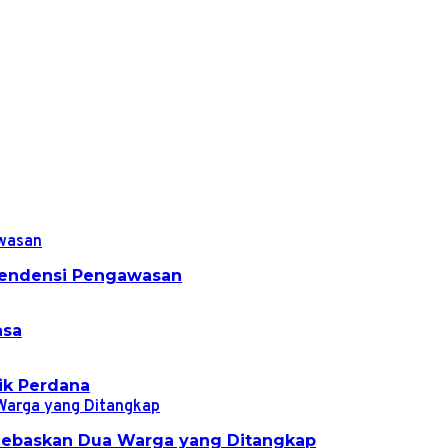
ependensi Pengawasan
asa
ik Perdana
 Bebaskan Dua Warga yang Ditangkap