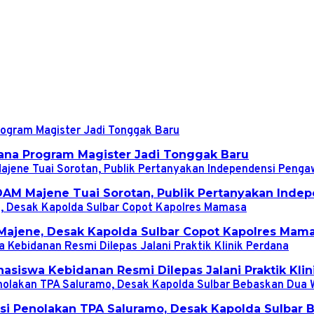
ana Program Magister Jadi Tonggak Baru
DAM Majene Tuai Sorotan, Publik Pertanyakan Ind
s Majene, Desak Kapolda Sulbar Copot Kapolres Mam
siswa Kebidanan Resmi Dilepas Jalani Praktik Klin
ksi Penolakan TPA Saluramo, Desak Kapolda Sulbar