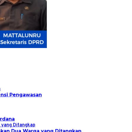
densi Pengawasan
erdana
askan Dua Warga yang Ditangkap