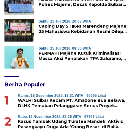
Polres Majene, Desak Kapolda Sulbar
Copot Kapolres Mamasa
Sabtu, 25 Juli 2026, 20:33 WITA
Caping Day STIKes Marendeng Majene:
25 Mahasiswa Kebidanan Resmi Dilepas
Jalani Praktik Klinik Perdana
Sabtu, 25 Juli 2026, 08:35 WITA
PERMAHI Majene Kutuk Kriminalisasi
Massa Aksi Penolakan TPA Saluramo,
Desak Kapolda Sulbar Bebaskan Dua
Warga yang Ditangkap
Berita Populer
1
Kamis, 18 Desember 2025, 13:31 WITA
95095 Lihat
WALHI Sulbar Kecam PT. Amazone Bua Belawa,
DLHK Temukan Pelanggaran Serius Proyek
Perumahan di Majene
2
Rabu, 12 November 2025, 22:26 WITA
67767 Lihat
Kasus Tambak Udang Turatea Mandek, Aktivis
Pasangkayu Duga Ada ‘Orang Besar’ di Balik
Penyerobotan Hutan Lindung