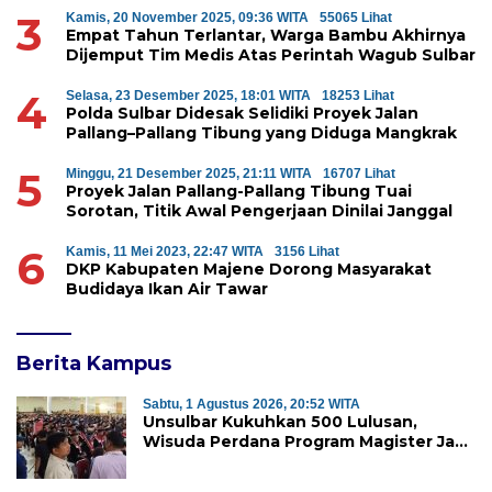
3
Kamis, 20 November 2025, 09:36 WITA
55065 Lihat
Empat Tahun Terlantar, Warga Bambu Akhirnya
Dijemput Tim Medis Atas Perintah Wagub Sulbar
4
Selasa, 23 Desember 2025, 18:01 WITA
18253 Lihat
Polda Sulbar Didesak Selidiki Proyek Jalan
Pallang–Pallang Tibung yang Diduga Mangkrak
5
Minggu, 21 Desember 2025, 21:11 WITA
16707 Lihat
Proyek Jalan Pallang-Pallang Tibung Tuai
Sorotan, Titik Awal Pengerjaan Dinilai Janggal
6
Kamis, 11 Mei 2023, 22:47 WITA
3156 Lihat
DKP Kabupaten Majene Dorong Masyarakat
Budidaya Ikan Air Tawar
Berita Kampus
Sabtu, 1 Agustus 2026, 20:52 WITA
Unsulbar Kukuhkan 500 Lulusan,
Wisuda Perdana Program Magister Jadi
Tonggak Baru