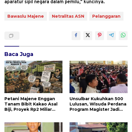
aparatur sipil negara dalam pemilu,” kuncinya.
Bawaslu Majene
Netralitas ASN
Pelanggaran
Baca Juga
Petani Majene Enggan
Unsulbar Kukuhkan 500
Tanam Bibit Kakao Asal
Lulusan, Wisuda Perdana
Biji, Proyek Rp2 Miliar
Program Magister Jadi
Mubazir?
Tonggak Baru