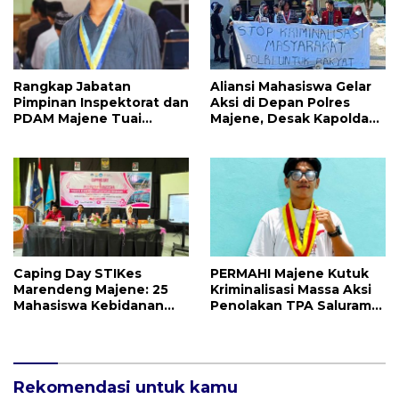
Rangkap Jabatan
Aliansi Mahasiswa Gelar
Pimpinan Inspektorat dan
Aksi di Depan Polres
PDAM Majene Tuai
Majene, Desak Kapolda
Sorotan, Publik
Sulbar Copot Kapolres
Pertanyakan
Mamasa
Independensi
Pengawasan
Caping Day STIKes
PERMAHI Majene Kutuk
Marendeng Majene: 25
Kriminalisasi Massa Aksi
Mahasiswa Kebidanan
Penolakan TPA Saluramo,
Resmi Dilepas Jalani
Desak Kapolda Sulbar
Praktik Klinik Perdana
Bebaskan Dua Warga
yang Ditangkap
Rekomendasi untuk kamu