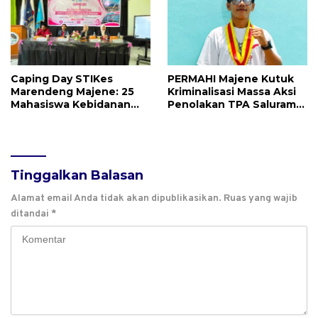
Pengawasan
Caping Day STIKes
PERMAHI Majene Kutuk
Marendeng Majene: 25
Kriminalisasi Massa Aksi
Mahasiswa Kebidanan
Penolakan TPA Saluramo,
Resmi Dilepas Jalani
Desak Kapolda Sulbar
Praktik Klinik Perdana
Bebaskan Dua Warga
yang Ditangkap
Tinggalkan Balasan
Alamat email Anda tidak akan dipublikasikan.
Ruas yang wajib
ditandai
*