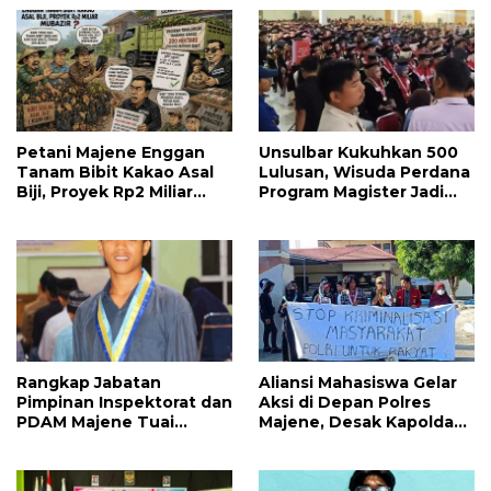
Petani Majene Enggan
Unsulbar Kukuhkan 500
Tanam Bibit Kakao Asal
Lulusan, Wisuda Perdana
Biji, Proyek Rp2 Miliar
Program Magister Jadi
Mubazir?
Tonggak Baru
Rangkap Jabatan
Aliansi Mahasiswa Gelar
Pimpinan Inspektorat dan
Aksi di Depan Polres
PDAM Majene Tuai
Majene, Desak Kapolda
Sorotan, Publik
Sulbar Copot Kapolres
Pertanyakan
Mamasa
Independensi