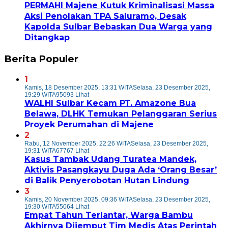
PERMAHI Majene Kutuk Kriminalisasi Massa
Aksi Penolakan TPA Saluramo, Desak
Kapolda Sulbar Bebaskan Dua Warga yang
Ditangkap
Berita Populer
1
Kamis, 18 Desember 2025, 13:31 WITA
Selasa, 23 Desember 2025,
19:29 WITA
95093 Lihat
WALHI Sulbar Kecam PT. Amazone Bua
Belawa, DLHK Temukan Pelanggaran Serius
Proyek Perumahan di Majene
2
Rabu, 12 November 2025, 22:26 WITA
Selasa, 23 Desember 2025,
19:31 WITA
67767 Lihat
Kasus Tambak Udang Turatea Mandek,
Aktivis Pasangkayu Duga Ada ‘Orang Besar’
di Balik Penyerobotan Hutan Lindung
3
Kamis, 20 November 2025, 09:36 WITA
Selasa, 23 Desember 2025,
19:30 WITA
55064 Lihat
Empat Tahun Terlantar, Warga Bambu
Akhirnya Dijemput Tim Medis Atas Perintah