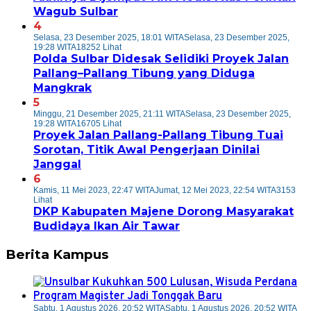
Wagub Sulbar
4
Selasa, 23 Desember 2025, 18:01 WITA
Selasa, 23 Desember 2025,
19:28 WITA
18252 Lihat
Polda Sulbar Didesak Selidiki Proyek Jalan
Pallang–Pallang Tibung yang Diduga
Mangkrak
5
Minggu, 21 Desember 2025, 21:11 WITA
Selasa, 23 Desember 2025,
19:28 WITA
16705 Lihat
Proyek Jalan Pallang-Pallang Tibung Tuai
Sorotan, Titik Awal Pengerjaan Dinilai
Janggal
6
Kamis, 11 Mei 2023, 22:47 WITA
Jumat, 12 Mei 2023, 22:54 WITA
3153
Lihat
DKP Kabupaten Majene Dorong Masyarakat
Budidaya Ikan Air Tawar
Berita Kampus
Sabtu, 1 Agustus 2026, 20:52 WITA
Sabtu, 1 Agustus 2026, 20:52 WITA