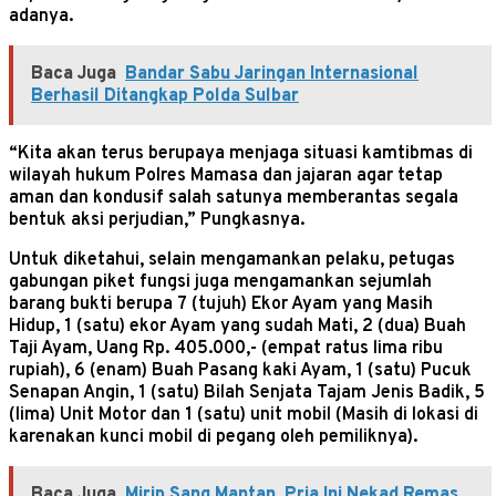
adanya.
Baca Juga
Bandar Sabu Jaringan Internasional
Berhasil Ditangkap Polda Sulbar
“Kita akan terus berupaya menjaga situasi kamtibmas di
wilayah hukum Polres Mamasa dan jajaran agar tetap
aman dan kondusif salah satunya memberantas segala
bentuk aksi perjudian,” Pungkasnya.
Untuk diketahui, selain mengamankan pelaku, petugas
gabungan piket fungsi juga mengamankan sejumlah
barang bukti berupa 7 (tujuh) Ekor Ayam yang Masih
Hidup, 1 (satu) ekor Ayam yang sudah Mati, 2 (dua) Buah
Taji Ayam, Uang Rp. 405.000,- (empat ratus lima ribu
rupiah), 6 (enam) Buah Pasang kaki Ayam, 1 (satu) Pucuk
Senapan Angin, 1 (satu) Bilah Senjata Tajam Jenis Badik, 5
(lima) Unit Motor dan 1 (satu) unit mobil (Masih di lokasi di
karenakan kunci mobil di pegang oleh pemiliknya).
Baca Juga
Mirip Sang Mantan, Pria Ini Nekad Remas