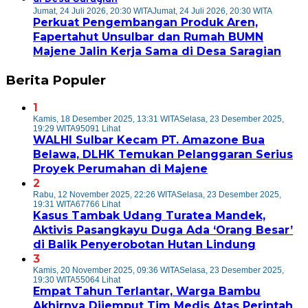
Jumat, 24 Juli 2026, 20:30 WITA
Jumat, 24 Juli 2026, 20:30 WITA
Perkuat Pengembangan Produk Aren,
Fapertahut Unsulbar dan Rumah BUMN
Majene Jalin Kerja Sama di Desa Saragian
Berita Populer
1
Kamis, 18 Desember 2025, 13:31 WITA
Selasa, 23 Desember 2025,
19:29 WITA
95091 Lihat
WALHI Sulbar Kecam PT. Amazone Bua
Belawa, DLHK Temukan Pelanggaran Serius
Proyek Perumahan di Majene
2
Rabu, 12 November 2025, 22:26 WITA
Selasa, 23 Desember 2025,
19:31 WITA
67766 Lihat
Kasus Tambak Udang Turatea Mandek,
Aktivis Pasangkayu Duga Ada ‘Orang Besar’
di Balik Penyerobotan Hutan Lindung
3
Kamis, 20 November 2025, 09:36 WITA
Selasa, 23 Desember 2025,
19:30 WITA
55064 Lihat
Empat Tahun Terlantar, Warga Bambu
Akhirnya Dijemput Tim Medis Atas Perintah