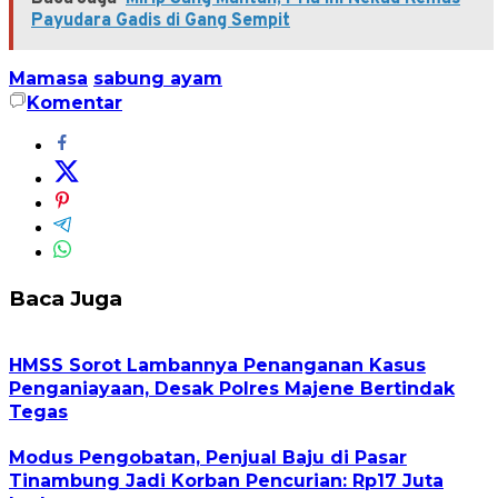
Payudara Gadis di Gang Sempit
Mamasa
sabung ayam
Komentar
Baca Juga
HMSS Sorot Lambannya Penanganan Kasus
Penganiayaan, Desak Polres Majene Bertindak
Tegas
Modus Pengobatan, Penjual Baju di Pasar
Tinambung Jadi Korban Pencurian: Rp17 Juta