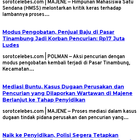
sorotcelebes.com | MAJENE — Himpunan Mahasiswa Satu
Sendana (HMSS) melontarkan kritik keras terhadap
lambannya proses…
Modus Pengobatan, Penjual Baju di Pasar
Tinambung Jadi Korban Pencurian: Rp17 Juta
Ludes
sorotcelebes.com | POLMAN — Aksi pencurian dengan
modus pengobatan kembali terjadi di Pasar Tinambung,
Kecamatan…
Mediasi Buntu, Kasus Dugaan Perusakan dan
Pencurian yang Dilaporkan Wartawan di Majene
Berlanjut ke Tahap Penyidikan
sorotcelebes.com | MAJENE — Proses mediasi dalam kasus
dugaan tindak pidana perusakan dan pencurian yang…
Naik ke Penyidikan, Polisi Segera Tetapkan