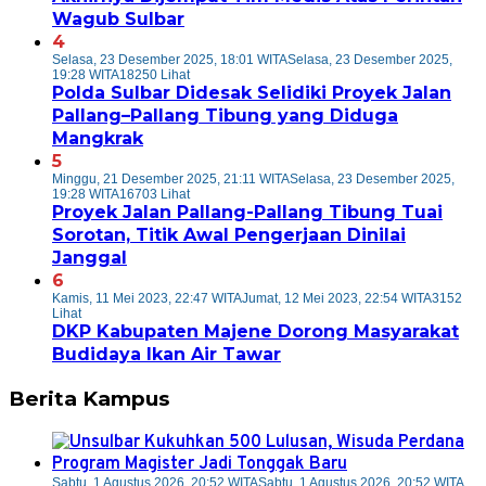
Wagub Sulbar
4
Selasa, 23 Desember 2025, 18:01 WITA
Selasa, 23 Desember 2025,
19:28 WITA
18250 Lihat
Polda Sulbar Didesak Selidiki Proyek Jalan
Pallang–Pallang Tibung yang Diduga
Mangkrak
5
Minggu, 21 Desember 2025, 21:11 WITA
Selasa, 23 Desember 2025,
19:28 WITA
16703 Lihat
Proyek Jalan Pallang-Pallang Tibung Tuai
Sorotan, Titik Awal Pengerjaan Dinilai
Janggal
6
Kamis, 11 Mei 2023, 22:47 WITA
Jumat, 12 Mei 2023, 22:54 WITA
3152
Lihat
DKP Kabupaten Majene Dorong Masyarakat
Budidaya Ikan Air Tawar
Berita Kampus
Sabtu, 1 Agustus 2026, 20:52 WITA
Sabtu, 1 Agustus 2026, 20:52 WITA