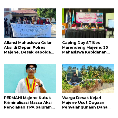
Tonggak Baru
Sorotan, Publik
Pertanyakan
Independensi
Pengawasan
Aliansi Mahasiswa Gelar
Caping Day STIKes
Aksi di Depan Polres
Marendeng Majene: 25
Majene, Desak Kapolda
Mahasiswa Kebidanan
Sulbar Copot Kapolres
Resmi Dilepas Jalani
Mamasa
Praktik Klinik Perdana
PERMAHI Majene Kutuk
Warga Desak Kejari
Kriminalisasi Massa Aksi
Majene Usut Dugaan
Penolakan TPA Saluramo,
Penyalahgunaan Dana
Desak Kapolda Sulbar
BUMDes Tallambalao
Bebaskan Dua Warga
Rp115 Juta