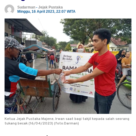
Sudarman
-
Jejak Pustaka
Minggu, 16 April 2023, 22:07 WITA
Ketua Jejak Pustaka Majene, Irwan saat bagi takjil kepada salah seorang
tukang becak (16/04/2023) (foto:Darman)