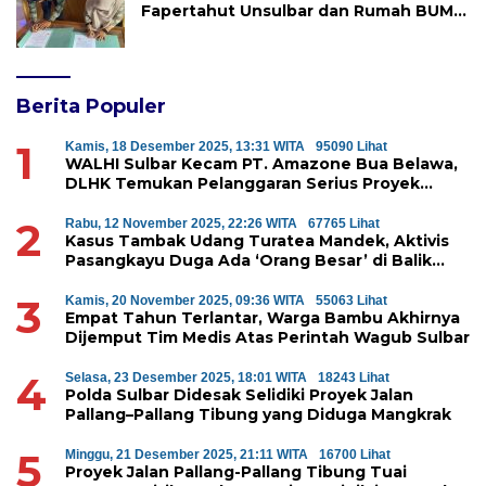
Fapertahut Unsulbar dan Rumah BUMN
Majene Jalin Kerja Sama di Desa
Saragian
Berita Populer
1
Kamis, 18 Desember 2025, 13:31 WITA
95090 Lihat
WALHI Sulbar Kecam PT. Amazone Bua Belawa,
DLHK Temukan Pelanggaran Serius Proyek
Perumahan di Majene
2
Rabu, 12 November 2025, 22:26 WITA
67765 Lihat
Kasus Tambak Udang Turatea Mandek, Aktivis
Pasangkayu Duga Ada ‘Orang Besar’ di Balik
Penyerobotan Hutan Lindung
3
Kamis, 20 November 2025, 09:36 WITA
55063 Lihat
Empat Tahun Terlantar, Warga Bambu Akhirnya
Dijemput Tim Medis Atas Perintah Wagub Sulbar
4
Selasa, 23 Desember 2025, 18:01 WITA
18243 Lihat
Polda Sulbar Didesak Selidiki Proyek Jalan
Pallang–Pallang Tibung yang Diduga Mangkrak
5
Minggu, 21 Desember 2025, 21:11 WITA
16700 Lihat
Proyek Jalan Pallang-Pallang Tibung Tuai