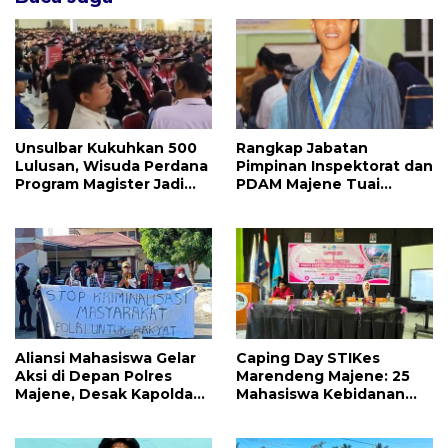
Unsulbar Kukuhkan 500
Rangkap Jabatan
Lulusan, Wisuda Perdana
Pimpinan Inspektorat dan
Program Magister Jadi
PDAM Majene Tuai
Tonggak Baru
Sorotan, Publik
Pertanyakan
Independensi
Pengawasan
Aliansi Mahasiswa Gelar
Caping Day STIKes
Aksi di Depan Polres
Marendeng Majene: 25
Majene, Desak Kapolda
Mahasiswa Kebidanan
Sulbar Copot Kapolres
Resmi Dilepas Jalani
Mamasa
Praktik Klinik Perdana