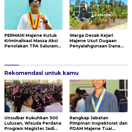
PERMAHI Majene Kutuk
Warga Desak Kejari
Kriminalisasi Massa Aksi
Majene Usut Dugaan
Penolakan TPA Saluramo,
Penyalahgunaan Dana
Desak Kapolda Sulbar
BUMDes Tallambalao
Bebaskan Dua Warga
Rp115 Juta
yang Ditangkap
Rekomendasi untuk kamu
Unsulbar Kukuhkan 500
Rangkap Jabatan
Lulusan, Wisuda Perdana
Pimpinan Inspektorat dan
Program Magister Jadi
PDAM Majene Tuai