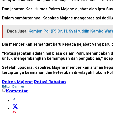
yang sebelumnya menjabat sebagai PS. Kasi Humas Polres 
Dan jabatan Kasi Humas Polres Majene dijabat oleh Iptu S
Dalam sambutannya, Kapolres Majene mengapresiasi dedika
Baca Juga
Komjen Pol (P) Dr. H. Syafruddin Kambo Waf
Dia memberikan semangat baru kepada pejabat yang baru 
“Rotasi jabatan adalah hal biasa dalam Polri, menandakan
untuk mengembangkan kemampuan dan pengabdian,” ucap T
Setelah upacara, Kapolres Majene memberikan arahan kepad
terciptanya keamanan dan ketertiban di wilayah hukum Pol
Polres Majene
Rotasi Jabatan
Editor: Darman
Komentar