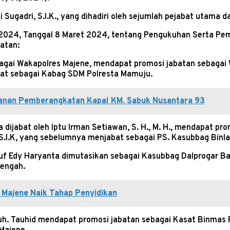
Sugadri, S.I.K., yang dihadiri oleh sejumlah pejabat utama d
/2024, Tanggal 8 Maret 2024, tentang Pengukuhan Serta Pe
atan:
sebagai Wakapolres Majene, mendapat promosi jabatan sebagai
bat sebagai Kabag SDM Polresta Mamuju.
manan Pemberangkatan Kapal KM. Sabuk Nusantara 93
dijabat oleh Iptu Irman Setiawan, S. H., M. H., mendapat p
 S.I.K, yang sebelumnya menjabat sebagai PS. Kasubbag Binl
 Edy Haryanta dimutasikan sebagai Kasubbag Dalprogar Bag 
Tengah.
Majene Naik Tahap Penyidikan
 Tauhid mendapat promosi jabatan sebagai Kasat Binmas Polr