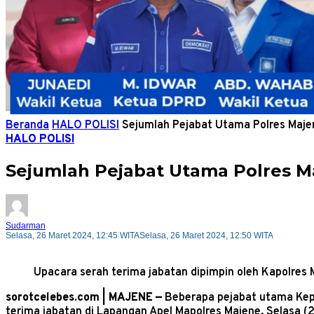
Beranda
HALO POLISI
Sejumlah Pejabat Utama Polres Majen
HALO POLISI
Sejumlah Pejabat Utama Polres Ma
Sudarman
Selasa, 26 Maret 2024, 12:45 WITA
Selasa, 26 Maret 2024, 12:50 WITA
Upacara serah terima jabatan dipimpin oleh Kapolres M
sorotcelebes.com | MAJENE —
Beberapa pejabat utama Kepo
terima jabatan di Lapangan Apel Mapolres Majene. Selasa 