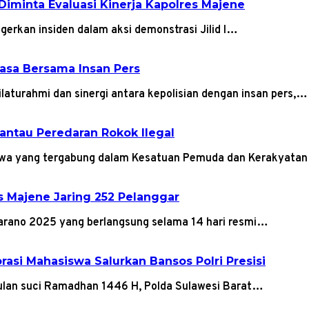
iminta Evaluasi Kinerja Kapolres Majene
gerkan insiden dalam aksi demonstrasi Jilid I…
uasa Bersama Insan Pers
aturahmi dan sinergi antara kepolisian dengan insan pers,…
Pantau Peredaran Rokok Ilegal
iswa yang tergabung dalam Kesatuan Pemuda dan Kerakyata
s Majene Jaring 252 Pelanggar
arano 2025 yang berlangsung selama 14 hari resmi…
asi Mahasiswa Salurkan Bansos Polri Presisi
lan suci Ramadhan 1446 H, Polda Sulawesi Barat…