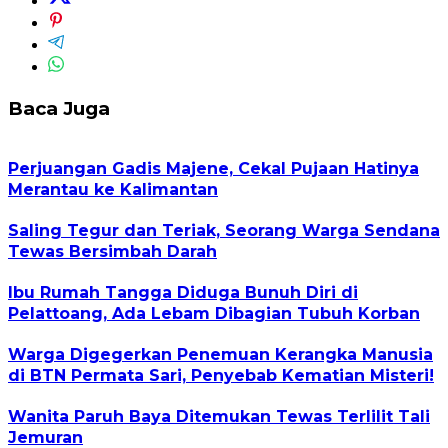
Baca Juga
Perjuangan Gadis Majene, Cekal Pujaan Hatinya
Merantau ke Kalimantan
Saling Tegur dan Teriak, Seorang Warga Sendana
Tewas Bersimbah Darah
Ibu Rumah Tangga Diduga Bunuh Diri di
Pelattoang, Ada Lebam Dibagian Tubuh Korban
Warga Digegerkan Penemuan Kerangka Manusia
di BTN Permata Sari, Penyebab Kematian Misteri!
Wanita Paruh Baya Ditemukan Tewas Terlilit Tali
Jemuran