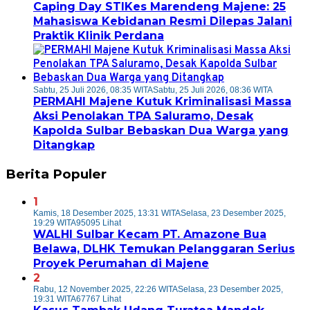
Caping Day STIKes Marendeng Majene: 25
Mahasiswa Kebidanan Resmi Dilepas Jalani
Praktik Klinik Perdana
Sabtu, 25 Juli 2026, 08:35 WITA
Sabtu, 25 Juli 2026, 08:36 WITA
PERMAHI Majene Kutuk Kriminalisasi Massa
Aksi Penolakan TPA Saluramo, Desak
Kapolda Sulbar Bebaskan Dua Warga yang
Ditangkap
Berita Populer
1
Kamis, 18 Desember 2025, 13:31 WITA
Selasa, 23 Desember 2025,
19:29 WITA
95095 Lihat
WALHI Sulbar Kecam PT. Amazone Bua
Belawa, DLHK Temukan Pelanggaran Serius
Proyek Perumahan di Majene
2
Rabu, 12 November 2025, 22:26 WITA
Selasa, 23 Desember 2025,
19:31 WITA
67767 Lihat