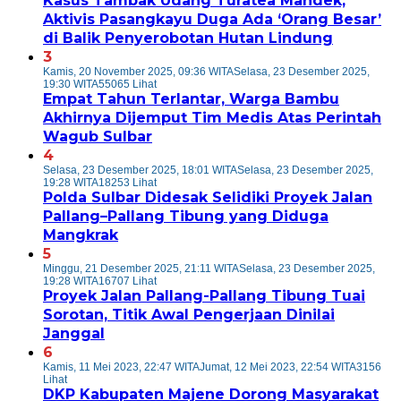
Kasus Tambak Udang Turatea Mandek,
Aktivis Pasangkayu Duga Ada ‘Orang Besar’
di Balik Penyerobotan Hutan Lindung
3
Kamis, 20 November 2025, 09:36 WITA
Selasa, 23 Desember 2025,
19:30 WITA
55065 Lihat
Empat Tahun Terlantar, Warga Bambu
Akhirnya Dijemput Tim Medis Atas Perintah
Wagub Sulbar
4
Selasa, 23 Desember 2025, 18:01 WITA
Selasa, 23 Desember 2025,
19:28 WITA
18253 Lihat
Polda Sulbar Didesak Selidiki Proyek Jalan
Pallang–Pallang Tibung yang Diduga
Mangkrak
5
Minggu, 21 Desember 2025, 21:11 WITA
Selasa, 23 Desember 2025,
19:28 WITA
16707 Lihat
Proyek Jalan Pallang-Pallang Tibung Tuai
Sorotan, Titik Awal Pengerjaan Dinilai
Janggal
6
Kamis, 11 Mei 2023, 22:47 WITA
Jumat, 12 Mei 2023, 22:54 WITA
3156
Lihat
DKP Kabupaten Majene Dorong Masyarakat