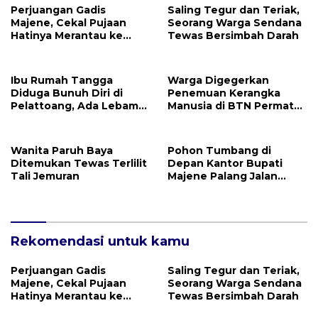
Perjuangan Gadis
Saling Tegur dan Teriak,
Majene, Cekal Pujaan
Seorang Warga Sendana
Hatinya Merantau ke
Tewas Bersimbah Darah
Kalimantan
Ibu Rumah Tangga
Warga Digegerkan
Diduga Bunuh Diri di
Penemuan Kerangka
Pelattoang, Ada Lebam
Manusia di BTN Permata
Dibagian Tubuh Korban
Sari, Penyebab Kematian
Misteri!
Wanita Paruh Baya
Pohon Tumbang di
Ditemukan Tewas Terlilit
Depan Kantor Bupati
Tali Jemuran
Majene Palang Jalan
Provinsi
Rekomendasi untuk kamu
Perjuangan Gadis
Saling Tegur dan Teriak,
Majene, Cekal Pujaan
Seorang Warga Sendana
Hatinya Merantau ke
Tewas Bersimbah Darah
Kalimantan