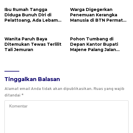
Ibu Rumah Tangga
Warga Digegerkan
Diduga Bunuh Diri di
Penemuan Kerangka
Pelattoang, Ada Lebam
Manusia di BTN Permata
Dibagian Tubuh Korban
Sari, Penyebab Kematian
Misteri!
Wanita Paruh Baya
Pohon Tumbang di
Ditemukan Tewas Terlilit
Depan Kantor Bupati
Tali Jemuran
Majene Palang Jalan
Provinsi
Tinggalkan Balasan
Alamat email Anda tidak akan dipublikasikan.
Ruas yang wajib
ditandai
*