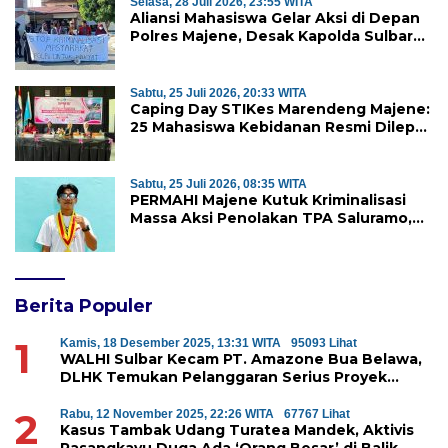
Selasa, 28 Juli 2026, 23:55 WITA
Aliansi Mahasiswa Gelar Aksi di Depan
Polres Majene, Desak Kapolda Sulbar
Copot Kapolres Mamasa
Sabtu, 25 Juli 2026, 20:33 WITA
Caping Day STIKes Marendeng Majene:
25 Mahasiswa Kebidanan Resmi Dilepas
Jalani Praktik Klinik Perdana
Sabtu, 25 Juli 2026, 08:35 WITA
PERMAHI Majene Kutuk Kriminalisasi
Massa Aksi Penolakan TPA Saluramo,
Desak Kapolda Sulbar Bebaskan Dua
Warga yang Ditangkap
Berita Populer
1
Kamis, 18 Desember 2025, 13:31 WITA
95093 Lihat
WALHI Sulbar Kecam PT. Amazone Bua Belawa,
DLHK Temukan Pelanggaran Serius Proyek
Perumahan di Majene
2
Rabu, 12 November 2025, 22:26 WITA
67767 Lihat
Kasus Tambak Udang Turatea Mandek, Aktivis
Pasangkayu Duga Ada ‘Orang Besar’ di Balik