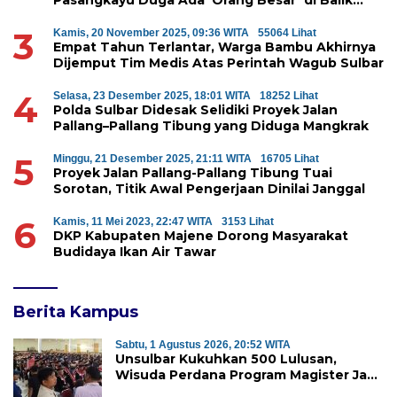
Penyerobotan Hutan Lindung
3
Kamis, 20 November 2025, 09:36 WITA
55064 Lihat
Empat Tahun Terlantar, Warga Bambu Akhirnya
Dijemput Tim Medis Atas Perintah Wagub Sulbar
4
Selasa, 23 Desember 2025, 18:01 WITA
18252 Lihat
Polda Sulbar Didesak Selidiki Proyek Jalan
Pallang–Pallang Tibung yang Diduga Mangkrak
5
Minggu, 21 Desember 2025, 21:11 WITA
16705 Lihat
Proyek Jalan Pallang-Pallang Tibung Tuai
Sorotan, Titik Awal Pengerjaan Dinilai Janggal
6
Kamis, 11 Mei 2023, 22:47 WITA
3153 Lihat
DKP Kabupaten Majene Dorong Masyarakat
Budidaya Ikan Air Tawar
Berita Kampus
Sabtu, 1 Agustus 2026, 20:52 WITA
Unsulbar Kukuhkan 500 Lulusan,
Wisuda Perdana Program Magister Jadi
Tonggak Baru