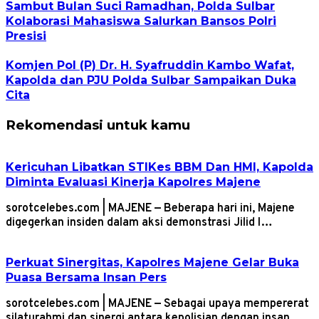
Sambut Bulan Suci Ramadhan, Polda Sulbar
Kolaborasi Mahasiswa Salurkan Bansos Polri
Presisi
Komjen Pol (P) Dr. H. Syafruddin Kambo Wafat,
Kapolda dan PJU Polda Sulbar Sampaikan Duka
Cita
Rekomendasi untuk kamu
Kericuhan Libatkan STIKes BBM Dan HMI, Kapolda
Diminta Evaluasi Kinerja Kapolres Majene
sorotcelebes.com | MAJENE — Beberapa hari ini, Majene
digegerkan insiden dalam aksi demonstrasi Jilid I…
Perkuat Sinergitas, Kapolres Majene Gelar Buka
Puasa Bersama Insan Pers
sorotcelebes.com | MAJENE — Sebagai upaya mempererat
silaturahmi dan sinergi antara kepolisian dengan insan