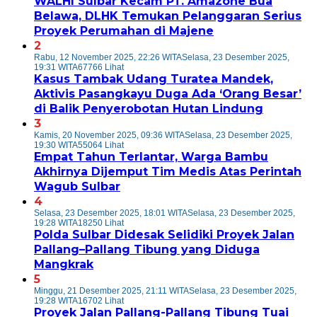
WALHI Sulbar Kecam PT. Amazone Bua
Belawa, DLHK Temukan Pelanggaran Serius
Proyek Perumahan di Majene
2
Rabu, 12 November 2025, 22:26 WITA
Selasa, 23 Desember 2025,
19:31 WITA
67766 Lihat
Kasus Tambak Udang Turatea Mandek,
Aktivis Pasangkayu Duga Ada ‘Orang Besar’
di Balik Penyerobotan Hutan Lindung
3
Kamis, 20 November 2025, 09:36 WITA
Selasa, 23 Desember 2025,
19:30 WITA
55064 Lihat
Empat Tahun Terlantar, Warga Bambu
Akhirnya Dijemput Tim Medis Atas Perintah
Wagub Sulbar
4
Selasa, 23 Desember 2025, 18:01 WITA
Selasa, 23 Desember 2025,
19:28 WITA
18250 Lihat
Polda Sulbar Didesak Selidiki Proyek Jalan
Pallang–Pallang Tibung yang Diduga
Mangkrak
5
Minggu, 21 Desember 2025, 21:11 WITA
Selasa, 23 Desember 2025,
19:28 WITA
16702 Lihat
Proyek Jalan Pallang-Pallang Tibung Tuai