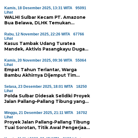
Kamis, 18 Desember 2025, 13:31 WITA
95091
Lihat
WALHI Sulbar Kecam PT. Amazone
Bua Belawa, DLHK Temukan
Pelanggaran Serius Proyek
Perumahan di Majene
Rabu, 12 November 2025, 22:26 WITA
67766
Lihat
Kasus Tambak Udang Turatea
Mandek, Aktivis Pasangkayu Duga
Ada ‘Orang Besar’ di Balik
Penyerobotan Hutan Lindung
Kamis, 20 November 2025, 09:36 WITA
55064
Lihat
Empat Tahun Terlantar, Warga
Bambu Akhirnya Dijemput Tim
Medis Atas Perintah Wagub Sulbar
Selasa, 23 Desember 2025, 18:01 WITA
18250
Lihat
Polda Sulbar Didesak Selidiki Proyek
Jalan Pallang–Pallang Tibung yang
Diduga Mangkrak
Minggu, 21 Desember 2025, 21:11 WITA
16702
Lihat
Proyek Jalan Pallang-Pallang Tibung
Tuai Sorotan, Titik Awal Pengerjaan
Dinilai Janggal