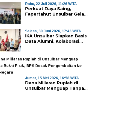
Majene Jalin Kerja Sama di
Rabu, 22 Juli 2026, 11:26 WITA
Perkuat Daya Saing,
Desa Saragian
Fapertahut Unsulbar Gelar
Sertifikasi Kompetensi
Mahasiswa
Selasa, 30 Juni 2026, 17:43 WITA
IKA Unsulbar Siapkan Basis
Data Alumni, Kolaborasi
Sambut Dies Natalis ke-18
Jumat, 15 Mei 2026, 16:58 WITA
Dana Miliaran Rupiah di
Unsulbar Menguap Tanpa
Bukti Fisik, BPK Desak
Pengembalian ke Kas
Negara