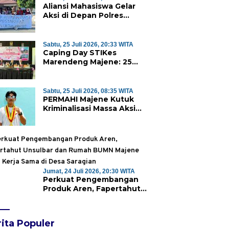
Aliansi Mahasiswa Gelar
Aksi di Depan Polres
Majene, Desak Kapolda
Sulbar Copot Kapolres
Mamasa
Sabtu, 25 Juli 2026, 20:33 WITA
Caping Day STIKes
Marendeng Majene: 25
Mahasiswa Kebidanan
Resmi Dilepas Jalani Praktik
Klinik Perdana
Sabtu, 25 Juli 2026, 08:35 WITA
PERMAHI Majene Kutuk
Kriminalisasi Massa Aksi
Penolakan TPA Saluramo,
Desak Kapolda Sulbar
Bebaskan Dua Warga yang
Ditangkap
Jumat, 24 Juli 2026, 20:30 WITA
Perkuat Pengembangan
Produk Aren, Fapertahut
Unsulbar dan Rumah BUMN
Majene Jalin Kerja Sama di
Desa Saragian
ita Populer