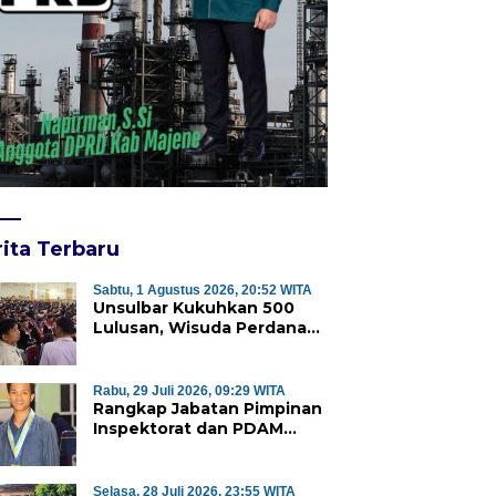
ita Terbaru
Sabtu, 1 Agustus 2026, 20:52 WITA
Unsulbar Kukuhkan 500
Lulusan, Wisuda Perdana
Program Magister Jadi
Tonggak Baru
Rabu, 29 Juli 2026, 09:29 WITA
Rangkap Jabatan Pimpinan
Inspektorat dan PDAM
Majene Tuai Sorotan,
Publik Pertanyakan
Independensi Pengawasan
Selasa, 28 Juli 2026, 23:55 WITA