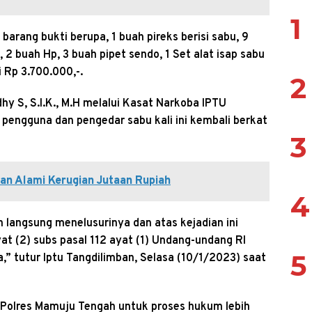
1
 barang bukti berupa, 1 buah pireks berisi sabu, 9
 2 buah Hp, 3 buah pipet sendo, 1 Set alat isap sabu
i Rp 3.700.000,-.
2
 S, S.I.K., M.H melalui Kasat Narkoba IPTU
engguna dan pengedar sabu kali ini kembali berkat
3
rban Alami Kerugian Jutaan Rupiah
4
 langsung menelusurinya dan atas kejadian ini
at (2) subs pasal 112 ayat (1) Undang-undang RI
5
” tutur Iptu Tangdilimban, Selasa (10/1/2023) saat
 Polres Mamuju Tengah untuk proses hukum lebih