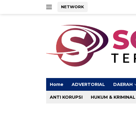
Langsung
NETWORK
ke
konten
Home
ADVERTORIAL
DAERAH
ANTI KORUPSI
HUKUM & KRIMINAL