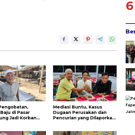
6
Be
Pengobatan,
Mediasi Buntu, Kasus
 Baju di Pasar
Dugaan Perusakan dan
ung Jadi Korban
Pencurian yang Dilaporkan
an: Rp17 Juta Ludes
Wartawan di Majene
Berlanjut ke Tahap
Penyidikan