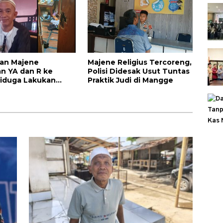
an Majene
Majene Religius Tercoreng,
n YA dan R ke
Polisi Didesak Usut Tuntas
 Diduga Lakukan
Praktik Judi di Mangge
usakan dan
ian