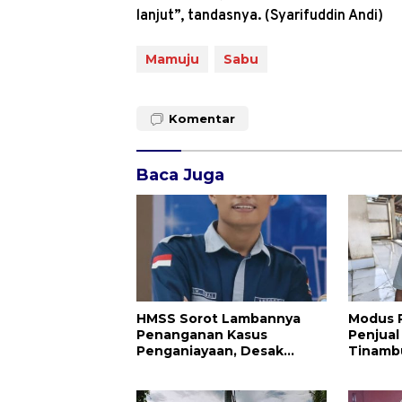
lanjut”, tandasnya. (Syarifuddin Andi)
Mamuju
Sabu
Komentar
Baca Juga
HMSS Sorot Lambannya
Modus 
Penanganan Kasus
Penjual
Penganiayaan, Desak
Tinamb
Polres Majene Bertindak
Pencuri
Tegas