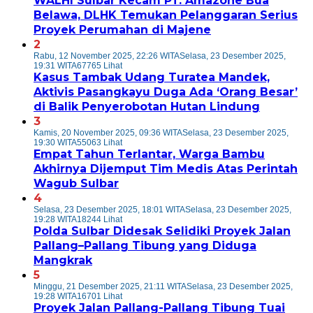
WALHI Sulbar Kecam PT. Amazone Bua
Belawa, DLHK Temukan Pelanggaran Serius
Proyek Perumahan di Majene
2
Rabu, 12 November 2025, 22:26 WITA
Selasa, 23 Desember 2025,
19:31 WITA
67765 Lihat
Kasus Tambak Udang Turatea Mandek,
Aktivis Pasangkayu Duga Ada ‘Orang Besar’
di Balik Penyerobotan Hutan Lindung
3
Kamis, 20 November 2025, 09:36 WITA
Selasa, 23 Desember 2025,
19:30 WITA
55063 Lihat
Empat Tahun Terlantar, Warga Bambu
Akhirnya Dijemput Tim Medis Atas Perintah
Wagub Sulbar
4
Selasa, 23 Desember 2025, 18:01 WITA
Selasa, 23 Desember 2025,
19:28 WITA
18244 Lihat
Polda Sulbar Didesak Selidiki Proyek Jalan
Pallang–Pallang Tibung yang Diduga
Mangkrak
5
Minggu, 21 Desember 2025, 21:11 WITA
Selasa, 23 Desember 2025,
19:28 WITA
16701 Lihat
Proyek Jalan Pallang-Pallang Tibung Tuai