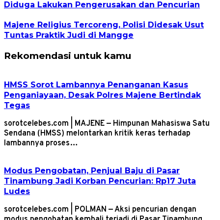
Diduga Lakukan Pengerusakan dan Pencurian
Majene Religius Tercoreng, Polisi Didesak Usut
Tuntas Praktik Judi di Mangge
Rekomendasi untuk kamu
HMSS Sorot Lambannya Penanganan Kasus
Penganiayaan, Desak Polres Majene Bertindak
Tegas
sorotcelebes.com | MAJENE — Himpunan Mahasiswa Satu
Sendana (HMSS) melontarkan kritik keras terhadap
lambannya proses…
Modus Pengobatan, Penjual Baju di Pasar
Tinambung Jadi Korban Pencurian: Rp17 Juta
Ludes
sorotcelebes.com | POLMAN — Aksi pencurian dengan
modus pengobatan kembali terjadi di Pasar Tinambung,