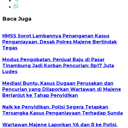
Baca Juga
HMSS Sorot Lambannya Penanganan Kasus
Penganiayaan, Desak Polres Majene Bertindak
Tegas
Modus Pengobatan, Penjual Baju di Pasar
Tinambung Jadi Korban Pencurian: Rp17 Juta
Ludes
Mediasi Buntu, Kasus Dugaan Perusakan dan
Pencurian yang Dilaporkan Wartawan di Majene
Berlanjut ke Tahap Penyidikan
Naik ke Penyidikan, Polisi Segera Tetapkan
Tersangka Kasus Penganiayaan Terhadap Sunda
Wartawan Majene Laporkan YA dan R ke Polisi,