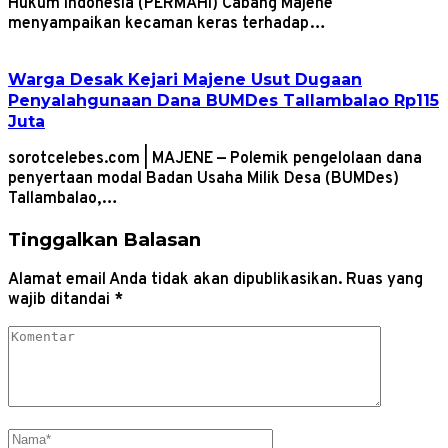
Hukum Indonesia (PERMAHI) Cabang Majene
menyampaikan kecaman keras terhadap…
Warga Desak Kejari Majene Usut Dugaan
Penyalahgunaan Dana BUMDes Tallambalao Rp115
Juta
sorotcelebes.com | MAJENE — Polemik pengelolaan dana
penyertaan modal Badan Usaha Milik Desa (BUMDes)
Tallambalao,…
Tinggalkan Balasan
Alamat email Anda tidak akan dipublikasikan.
Ruas yang
wajib ditandai
*