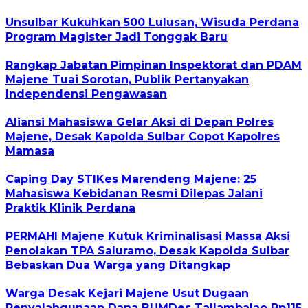
Unsulbar Kukuhkan 500 Lulusan, Wisuda Perdana
Program Magister Jadi Tonggak Baru
Rangkap Jabatan Pimpinan Inspektorat dan PDAM
Majene Tuai Sorotan, Publik Pertanyakan
Independensi Pengawasan
Aliansi Mahasiswa Gelar Aksi di Depan Polres
Majene, Desak Kapolda Sulbar Copot Kapolres
Mamasa
Caping Day STIKes Marendeng Majene: 25
Mahasiswa Kebidanan Resmi Dilepas Jalani
Praktik Klinik Perdana
PERMAHI Majene Kutuk Kriminalisasi Massa Aksi
Penolakan TPA Saluramo, Desak Kapolda Sulbar
Bebaskan Dua Warga yang Ditangkap
Warga Desak Kejari Majene Usut Dugaan
Penyalahgunaan Dana BUMDes Tallambalao Rp115