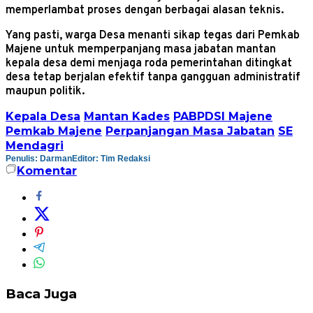
memperlambat proses dengan berbagai alasan teknis.
Yang pasti, warga Desa menanti sikap tegas dari Pemkab
Majene untuk memperpanjang masa jabatan mantan
kepala desa demi menjaga roda pemerintahan ditingkat
desa tetap berjalan efektif tanpa gangguan administratif
maupun politik.
Kepala Desa
Mantan Kades
PABPDSI Majene
Pemkab Majene
Perpanjangan Masa Jabatan
SE
Mendagri
Penulis: Darman
Editor: Tim Redaksi
Komentar
Baca Juga