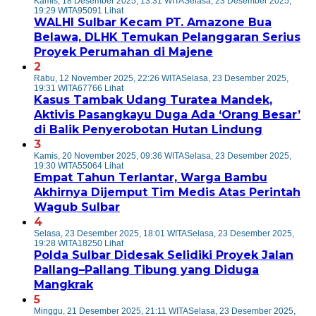
Kamis, 18 Desember 2025, 13:31 WITA
Selasa, 23 Desember 2025,
19:29 WITA
95091 Lihat
WALHI Sulbar Kecam PT. Amazone Bua
Belawa, DLHK Temukan Pelanggaran Serius
Proyek Perumahan di Majene
2
Rabu, 12 November 2025, 22:26 WITA
Selasa, 23 Desember 2025,
19:31 WITA
67766 Lihat
Kasus Tambak Udang Turatea Mandek,
Aktivis Pasangkayu Duga Ada ‘Orang Besar’
di Balik Penyerobotan Hutan Lindung
3
Kamis, 20 November 2025, 09:36 WITA
Selasa, 23 Desember 2025,
19:30 WITA
55064 Lihat
Empat Tahun Terlantar, Warga Bambu
Akhirnya Dijemput Tim Medis Atas Perintah
Wagub Sulbar
4
Selasa, 23 Desember 2025, 18:01 WITA
Selasa, 23 Desember 2025,
19:28 WITA
18250 Lihat
Polda Sulbar Didesak Selidiki Proyek Jalan
Pallang–Pallang Tibung yang Diduga
Mangkrak
5
Minggu, 21 Desember 2025, 21:11 WITA
Selasa, 23 Desember 2025,