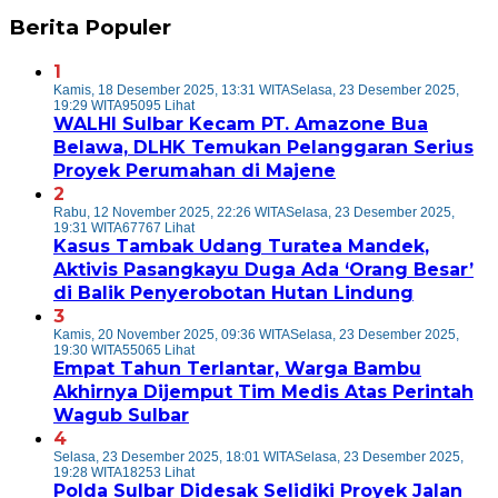
Berita Populer
1
Kamis, 18 Desember 2025, 13:31 WITA
Selasa, 23 Desember 2025,
19:29 WITA
95095 Lihat
WALHI Sulbar Kecam PT. Amazone Bua
Belawa, DLHK Temukan Pelanggaran Serius
Proyek Perumahan di Majene
2
Rabu, 12 November 2025, 22:26 WITA
Selasa, 23 Desember 2025,
19:31 WITA
67767 Lihat
Kasus Tambak Udang Turatea Mandek,
Aktivis Pasangkayu Duga Ada ‘Orang Besar’
di Balik Penyerobotan Hutan Lindung
3
Kamis, 20 November 2025, 09:36 WITA
Selasa, 23 Desember 2025,
19:30 WITA
55065 Lihat
Empat Tahun Terlantar, Warga Bambu
Akhirnya Dijemput Tim Medis Atas Perintah
Wagub Sulbar
4
Selasa, 23 Desember 2025, 18:01 WITA
Selasa, 23 Desember 2025,
19:28 WITA
18253 Lihat
Polda Sulbar Didesak Selidiki Proyek Jalan