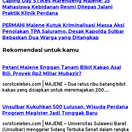
Caping Day STIKes Marendeng Majene: 25
Mahasiswa Kebidanan Resmi Dilepas Jalani
Praktik Klinik Perdana
PERMAHI Majene Kutuk Kriminalisasi Massa Aksi
Penolakan TPA Saluramo, Desak Kapolda Sulbar
Bebaskan Dua Warga yang Ditangkap
Rekomendasi untuk kamu
Petani Majene Enggan Tanam Bibit Kakao Asal
Biji, Proyek Rp2 Miliar Mubazir?
sorotcelebes.com | MAJENE — Dua ratus ribu batang bibit
kakao yang disiapkan untuk meremajakan 200…
Unsulbar Kukuhkan 500 Lulusan, Wisuda Perdana
Program Magister Jadi Tonggak Baru
sorotcelebes.com | MAJENE — Universitas Sulawesi Barat
(Unsulbar) menggelar Sidang Terbuka Senat dalam rangka