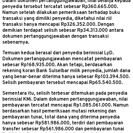
Dalam dokumen pertanggungjawaban, nilai belanja kepada
penyedia tersebut tercatat sebesar Rp360.665.000.
Namun setelah dilakukan pemeriksaan terhadap buku
transaksi yang dimiliki penyedia, diketahui nilai riil
transaksi hanya mencapai Rp326.352.000. Dengan
demikian terdapat selisih sebesar Rp34.313.000 antara
dokumen pertanggungjawaban dengan transaksi
sebenarnya.
Temuan kedua berasal dari penyedia berinisial LyD.
Dokumen pertanggungjawaban mencatat pembayaran
sebesar Rp168.935.000. Akan tetapi, berdasarkan
rekening koran Bank Sulselbar milik penyedia, jumlah dana
yang benar-benar diterima hanya sebesar Rp103.394.500.
Selisih pembayaran tersebut mencapai Rp65.540.500.
Sementara itu, selisih terbesar ditemukan pada penyedia
berinisial KMi. Dalam dokumen pertanggungjawaban, nilai
pembayaran tercatat mencapai Rp1.085.061.000. Namun
berdasarkan hasil pemeriksaan mutasi rekening dan
pembayaran tunai, total dana yang diterima penyedia
hanya sebesar Rp581.986.000, terdiri dari pembayaran
transfer sebesar Rp561.986.000 dan pembayaran tunai