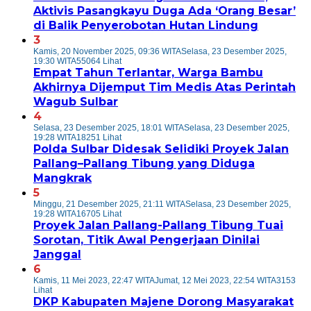
Aktivis Pasangkayu Duga Ada ‘Orang Besar’
di Balik Penyerobotan Hutan Lindung
3
Kamis, 20 November 2025, 09:36 WITA
Selasa, 23 Desember 2025,
19:30 WITA
55064 Lihat
Empat Tahun Terlantar, Warga Bambu
Akhirnya Dijemput Tim Medis Atas Perintah
Wagub Sulbar
4
Selasa, 23 Desember 2025, 18:01 WITA
Selasa, 23 Desember 2025,
19:28 WITA
18251 Lihat
Polda Sulbar Didesak Selidiki Proyek Jalan
Pallang–Pallang Tibung yang Diduga
Mangkrak
5
Minggu, 21 Desember 2025, 21:11 WITA
Selasa, 23 Desember 2025,
19:28 WITA
16705 Lihat
Proyek Jalan Pallang-Pallang Tibung Tuai
Sorotan, Titik Awal Pengerjaan Dinilai
Janggal
6
Kamis, 11 Mei 2023, 22:47 WITA
Jumat, 12 Mei 2023, 22:54 WITA
3153
Lihat
DKP Kabupaten Majene Dorong Masyarakat