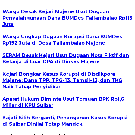
Warga Desak Kejari Majene Usut Dugaan
Penyalahgunaan Dana BUMDes Tallambalao Rp115
Juta
Warga Ungkap Dugaan Korupsi Dana BUMDes
Rp192 Juta di Desa Tallambalao Majene
SERAM Desak Kejari Usut Dugaan Nota Fiktif dan
Belanja di Luar DPA di Dinkes Majene
Kejari Bongkar Kasus Korupsi di Disdikpora
Majene: Dana TPP, TPG-13, Tamsil-13, dan TKG
Naik Tahap Penyidikan
Aparat Hukum Diminta Usut Temuan BPK Rp1,6
Miliar di KPU Sulbar
Kajati Silih Berganti, Penanganan Kasus Korupsi
di Sulbar Dinilai Tetap Mandek