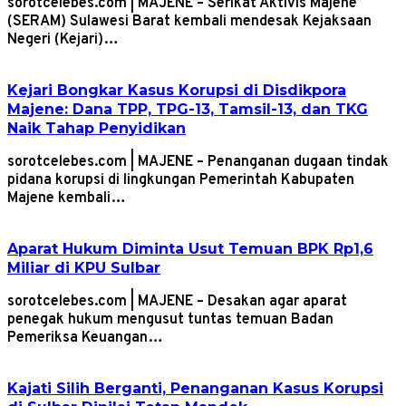
sorotcelebes.com | MAJENE – Serikat Aktivis Majene
(SERAM) Sulawesi Barat kembali mendesak Kejaksaan
Negeri (Kejari)…
Kejari Bongkar Kasus Korupsi di Disdikpora
Majene: Dana TPP, TPG-13, Tamsil-13, dan TKG
Naik Tahap Penyidikan
sorotcelebes.com | MAJENE – Penanganan dugaan tindak
pidana korupsi di lingkungan Pemerintah Kabupaten
Majene kembali…
Aparat Hukum Diminta Usut Temuan BPK Rp1,6
Miliar di KPU Sulbar
sorotcelebes.com | MAJENE – Desakan agar aparat
penegak hukum mengusut tuntas temuan Badan
Pemeriksa Keuangan…
Kajati Silih Berganti, Penanganan Kasus Korupsi