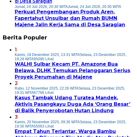
Jumat, 24 Juli 2026, 20:30 WITA
Jumat, 24 Juli 2026, 20:30 WITA
Perkuat Pengembangan Produk Aren,
Fapertahut Unsulbar dan Rumah BUMN
Majene Jalin Kerja Sama di Desa Saragian
Berita Populer
1
Kamis, 18 Desember 2025, 13:31 WITA
Selasa, 23 Desember 2025,
19:29 WITA
95090 Lihat
WALHI Sulbar Kecam PT. Amazone Bua
Belawa, DLHK Temukan Pelanggaran Serius
Proyek Perumahan di Majene
2
Rabu, 12 November 2025, 22:26 WITA
Selasa, 23 Desember 2025,
19:31 WITA
67766 Lihat
Kasus Tambak Udang Turatea Mandek,
Aktivis Pasangkayu Duga Ada ‘Orang Besar’
di Balik Penyerobotan Hutan Lindung
3
Kamis, 20 November 2025, 09:36 WITA
Selasa, 23 Desember 2025,
19:30 WITA
55063 Lihat
Empat Tahun Terlantar, Warga Bambu