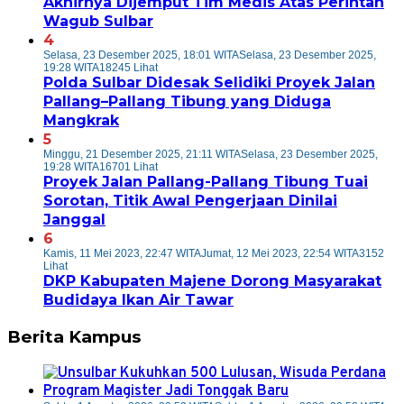
Akhirnya Dijemput Tim Medis Atas Perintah
Wagub Sulbar
4
Selasa, 23 Desember 2025, 18:01 WITA
Selasa, 23 Desember 2025,
19:28 WITA
18245 Lihat
Polda Sulbar Didesak Selidiki Proyek Jalan
Pallang–Pallang Tibung yang Diduga
Mangkrak
5
Minggu, 21 Desember 2025, 21:11 WITA
Selasa, 23 Desember 2025,
19:28 WITA
16701 Lihat
Proyek Jalan Pallang-Pallang Tibung Tuai
Sorotan, Titik Awal Pengerjaan Dinilai
Janggal
6
Kamis, 11 Mei 2023, 22:47 WITA
Jumat, 12 Mei 2023, 22:54 WITA
3152
Lihat
DKP Kabupaten Majene Dorong Masyarakat
Budidaya Ikan Air Tawar
Berita Kampus