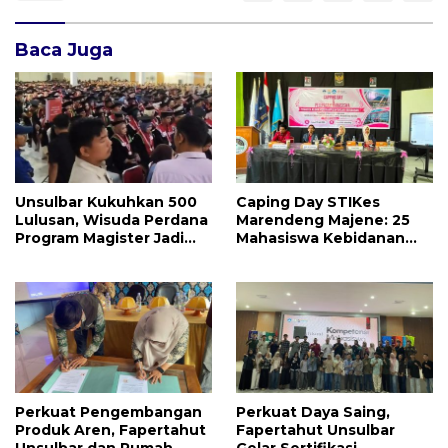
Baca Juga
Unsulbar Kukuhkan 500
Caping Day STIKes
Lulusan, Wisuda Perdana
Marendeng Majene: 25
Program Magister Jadi
Mahasiswa Kebidanan
Tonggak Baru
Resmi Dilepas Jalani
Praktik Klinik Perdana
Perkuat Pengembangan
Perkuat Daya Saing,
Produk Aren, Fapertahut
Fapertahut Unsulbar