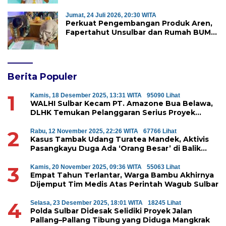
Warga yang Ditangkap
Jumat, 24 Juli 2026, 20:30 WITA
Perkuat Pengembangan Produk Aren,
Fapertahut Unsulbar dan Rumah BUMN
Majene Jalin Kerja Sama di Desa
Saragian
Berita Populer
1
Kamis, 18 Desember 2025, 13:31 WITA
95090 Lihat
WALHI Sulbar Kecam PT. Amazone Bua Belawa,
DLHK Temukan Pelanggaran Serius Proyek
Perumahan di Majene
2
Rabu, 12 November 2025, 22:26 WITA
67766 Lihat
Kasus Tambak Udang Turatea Mandek, Aktivis
Pasangkayu Duga Ada ‘Orang Besar’ di Balik
Penyerobotan Hutan Lindung
3
Kamis, 20 November 2025, 09:36 WITA
55063 Lihat
Empat Tahun Terlantar, Warga Bambu Akhirnya
Dijemput Tim Medis Atas Perintah Wagub Sulbar
4
Selasa, 23 Desember 2025, 18:01 WITA
18245 Lihat
Polda Sulbar Didesak Selidiki Proyek Jalan
Pallang–Pallang Tibung yang Diduga Mangkrak