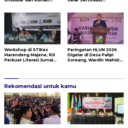
Unsulbar dan Rumah
Gelar Sertifikasi
BUMN Majene Jalin Kerja
Kompetensi Mahasiswa
Sama di Desa Saragian
Workshop di STIKes
Peringatan HLUN 2026
Marendeng Majene, RJI
Digelar di Desa Palipi
Perkuat Literasi Jurnal
Soreang, Wardin Wahid:
dan Perlindungan Karya
Usia Bukan Batasan
Inovatif di Sulbar
Produktif
Rekomendasi untuk kamu