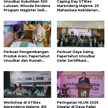
Unsulbar Kukuhkan 500
Caping Day STIKes
Lulusan, Wisuda Perdana
Marendeng Majene: 25
Program Magister Jadi
Mahasiswa Kebidanan
Tonggak Baru
Resmi Dilepas Jalani
Praktik Klinik Perdana
Perkuat Pengembangan
Perkuat Daya Saing,
Produk Aren, Fapertahut
Fapertahut Unsulbar
Unsulbar dan Rumah
Gelar Sertifikasi
BUMN Majene Jalin Kerja
Kompetensi Mahasiswa
Sama di Desa Saragian
Workshop di STIKes
Peringatan HLUN 2026
Marendeng Majene, RJI
Digelar di Desa Palipi