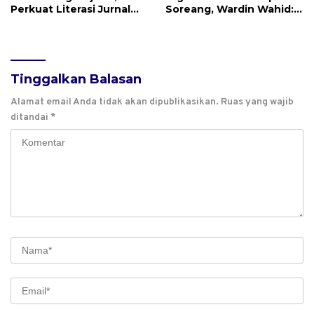
Perkuat Literasi Jurnal
Soreang, Wardin Wahid:
dan Perlindungan Karya
Usia Bukan Batasan
Inovatif di Sulbar
Produktif
Tinggalkan Balasan
Alamat email Anda tidak akan dipublikasikan.
Ruas yang wajib
ditandai
*