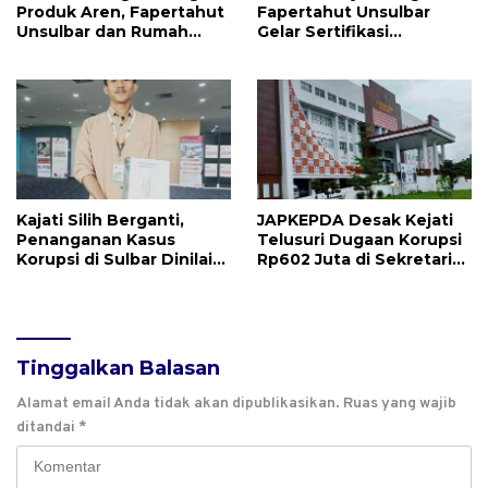
Produk Aren, Fapertahut
Fapertahut Unsulbar
Unsulbar dan Rumah
Gelar Sertifikasi
BUMN Majene Jalin Kerja
Kompetensi Mahasiswa
Sama di Desa Saragian
Kajati Silih Berganti,
JAPKEPDA Desak Kejati
Penanganan Kasus
Telusuri Dugaan Korupsi
Korupsi di Sulbar Dinilai
Rp602 Juta di Sekretariat
Tetap Mandek
DPRD Sulbar TA 2025
Tinggalkan Balasan
Alamat email Anda tidak akan dipublikasikan.
Ruas yang wajib
ditandai
*