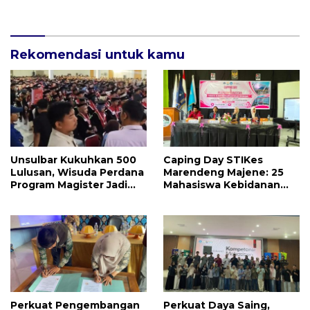
Tetap Mandek
DPRD Sulbar TA 2025
Rekomendasi untuk kamu
Unsulbar Kukuhkan 500
Caping Day STIKes
Lulusan, Wisuda Perdana
Marendeng Majene: 25
Program Magister Jadi
Mahasiswa Kebidanan
Tonggak Baru
Resmi Dilepas Jalani
Praktik Klinik Perdana
Perkuat Pengembangan
Perkuat Daya Saing,