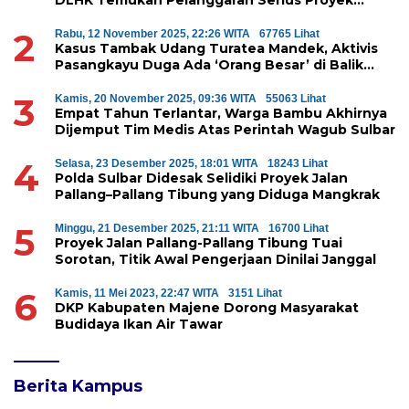
DLHK Temukan Pelanggaran Serius Proyek
Perumahan di Majene
2
Rabu, 12 November 2025, 22:26 WITA
67765 Lihat
Kasus Tambak Udang Turatea Mandek, Aktivis
Pasangkayu Duga Ada ‘Orang Besar’ di Balik
Penyerobotan Hutan Lindung
3
Kamis, 20 November 2025, 09:36 WITA
55063 Lihat
Empat Tahun Terlantar, Warga Bambu Akhirnya
Dijemput Tim Medis Atas Perintah Wagub Sulbar
4
Selasa, 23 Desember 2025, 18:01 WITA
18243 Lihat
Polda Sulbar Didesak Selidiki Proyek Jalan
Pallang–Pallang Tibung yang Diduga Mangkrak
5
Minggu, 21 Desember 2025, 21:11 WITA
16700 Lihat
Proyek Jalan Pallang-Pallang Tibung Tuai
Sorotan, Titik Awal Pengerjaan Dinilai Janggal
6
Kamis, 11 Mei 2023, 22:47 WITA
3151 Lihat
DKP Kabupaten Majene Dorong Masyarakat
Budidaya Ikan Air Tawar
Berita Kampus