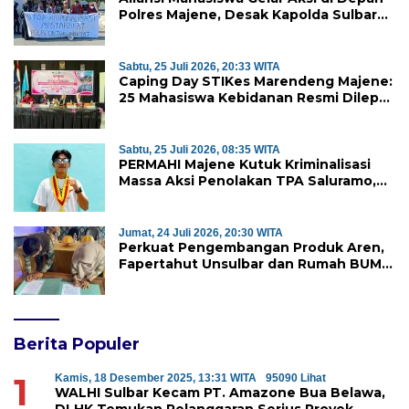
Polres Majene, Desak Kapolda Sulbar
Copot Kapolres Mamasa
Sabtu, 25 Juli 2026, 20:33 WITA
Caping Day STIKes Marendeng Majene:
25 Mahasiswa Kebidanan Resmi Dilepas
Jalani Praktik Klinik Perdana
Sabtu, 25 Juli 2026, 08:35 WITA
PERMAHI Majene Kutuk Kriminalisasi
Massa Aksi Penolakan TPA Saluramo,
Desak Kapolda Sulbar Bebaskan Dua
Warga yang Ditangkap
Jumat, 24 Juli 2026, 20:30 WITA
Perkuat Pengembangan Produk Aren,
Fapertahut Unsulbar dan Rumah BUMN
Majene Jalin Kerja Sama di Desa
Saragian
Berita Populer
1
Kamis, 18 Desember 2025, 13:31 WITA
95090 Lihat
WALHI Sulbar Kecam PT. Amazone Bua Belawa,