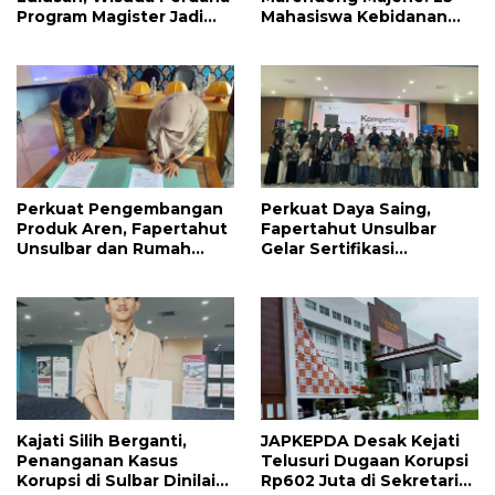
Program Magister Jadi
Mahasiswa Kebidanan
Tonggak Baru
Resmi Dilepas Jalani
Praktik Klinik Perdana
Perkuat Pengembangan
Perkuat Daya Saing,
Produk Aren, Fapertahut
Fapertahut Unsulbar
Unsulbar dan Rumah
Gelar Sertifikasi
BUMN Majene Jalin Kerja
Kompetensi Mahasiswa
Sama di Desa Saragian
Kajati Silih Berganti,
JAPKEPDA Desak Kejati
Penanganan Kasus
Telusuri Dugaan Korupsi
Korupsi di Sulbar Dinilai
Rp602 Juta di Sekretariat