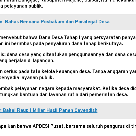
ecamatan Banggae, Kabupaten Majene, Sulbar, itu menekank
 pelayanan publik.
, Bahas Rencana Posbakum dan Paralegal Desa
menyebut bahwa Dana Desa Tahap I yang persyaratan penyal
 ini berimbas pada penyaluran dana tahap berikutnya.
enis: dana desa yang ditentukan penggunaannya dan dana des
g berjalan di lapangan.
n serius pada tata kelola keuangan desa. Tanpa anggaran y
enyedia layanan publik.
tombak pelayanan negara kepada masyarakat. Ketika desa di
ungkan bantuan dan layanan rutin dari pemerintah desa.
r Bakal Raup 1 Miliar Hasil Panen Cavendish
mpaikan bahwa APDESI Pusat, bersama seluruh pengurus di ti