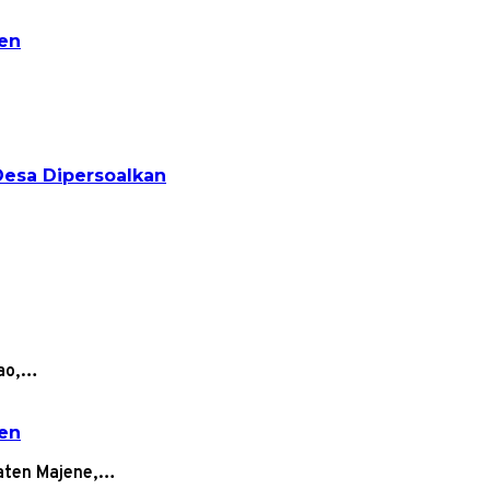
sen
Desa Dipersoalkan
lao,…
sen
paten Majene,…