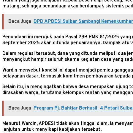
Wardin yang juga menjabat Kepala Desa Palipi Soreang, K
matang, sehingga penundaan akan berdampak sistemik pada
Baca Juga
DPD APDESI Sulbar Sambangi Kemenkumham
Penundaan ini merujuk pada Pasal 29B PMK 81/2025 yang 
September 2025 akan ditunda pencairannya. Dampak aturan
Dalam regulasi tersebut, dana yang ditunda meliputi dua j
menyangkut hampir seluruh skema kegiatan desa yang sedan
Wardin menyebut kondisi ini dapat menjadi pemicu ganggua
pelayanan dasar, termasuk komitmen pembayaran kepada p
Selain itu, ia mengingatkan bahwa desa merupakan ujung 
dirasakan warga, terutama kelompok rentan yang menggant
Baca Juga
Program Pj. Bahtiar Berhasil, 4 Petani Sulba
Menurut Wardin, APDESI tidak akan tinggal diam. Ia menya
lanjutan untuk menyikapi kebijakan tersebut.