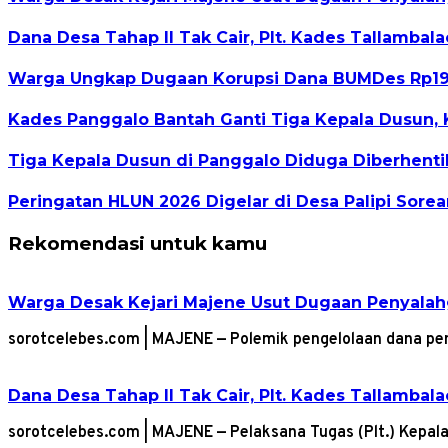
Dana Desa Tahap II Tak Cair, Plt. Kades Tallamba
Warga Ungkap Dugaan Korupsi Dana BUMDes Rp192
Kades Panggalo Bantah Ganti Tiga Kepala Dusun, 
Tiga Kepala Dusun di Panggalo Diduga Diberhent
Peringatan HLUN 2026 Digelar di Desa Palipi Sore
Rekomendasi untuk kamu
Warga Desak Kejari Majene Usut Dugaan Penyalah
sorotcelebes.com | MAJENE — Polemik pengelolaan dana p
Dana Desa Tahap II Tak Cair, Plt. Kades Tallamba
sorotcelebes.com | MAJENE — Pelaksana Tugas (Plt.) Kep