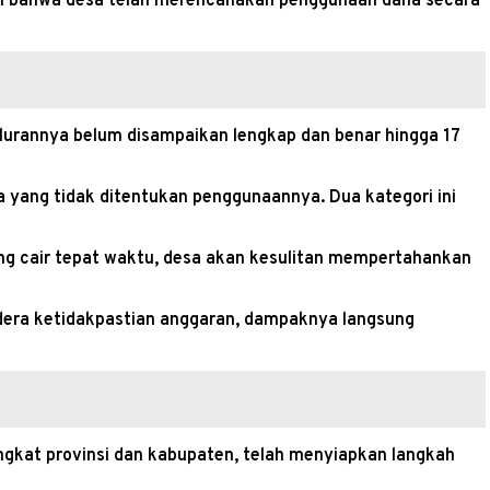
an bahwa desa telah merencanakan penggunaan dana secara
urannya belum disampaikan lengkap dan benar hingga 17
a yang tidak ditentukan penggunaannya. Dua kategori ini
ang cair tepat waktu, desa akan kesulitan mempertahankan
dera ketidakpastian anggaran, dampaknya langsung
ngkat provinsi dan kabupaten, telah menyiapkan langkah