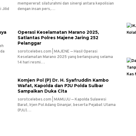
mempererat silaturahmi dan sinergi antara kepolisian
Jilid
dengan insan pers,…
nya
Operasi Keselamatan Marano 2025,
Satlantas Polres Majene Jaring 252
Pelanggar
eh
uda
sorotcelebes.com | MAJENE — Hasil Operasi
Keselamatan Marano 2025 yang berlangsung selama
14 hari resmi…
Komjen Pol (P) Dr. H. Syafruddin Kambo
Wafat, Kapolda dan PJU Polda Sulbar
Sampaikan Duka Cita
sorotcelebes.com | MAMUJU — Kapolda Sulawesi
Barat, Irjen Pol Adang Ginanjar, beserta Pejabat Utama
(PJU)…