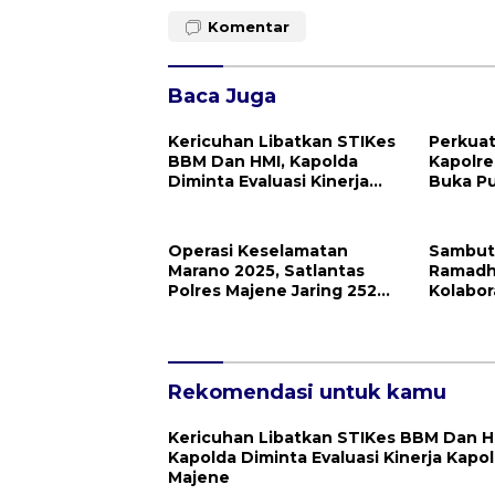
Komentar
Baca Juga
Kericuhan Libatkan STIKes
Perkuat
BBM Dan HMI, Kapolda
Kapolre
Diminta Evaluasi Kinerja
Buka Pu
Kapolres Majene
Pers
Operasi Keselamatan
Sambut 
Marano 2025, Satlantas
Ramadha
Polres Majene Jaring 252
Kolabor
Pelanggar
Salurka
Presisi
Rekomendasi untuk kamu
Kericuhan Libatkan STIKes BBM Dan H
Kapolda Diminta Evaluasi Kinerja Kapol
Majene