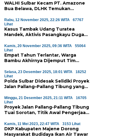
WALHI Sulbar Kecam PT. Amazone
Bua Belawa, DLHK Temukan
Pelanggaran Serius Proyek
Perumahan di Majene
Rabu, 12 November 2025, 22:26 WITA
67767
Lihat
Kasus Tambak Udang Turatea
Mandek, Aktivis Pasangkayu Duga
Ada ‘Orang Besar’ di Balik
Penyerobotan Hutan Lindung
Kamis, 20 November 2025, 09:36 WITA
55064
Lihat
Empat Tahun Terlantar, Warga
Bambu Akhirnya Dijemput Tim
Medis Atas Perintah Wagub Sulbar
Selasa, 23 Desember 2025, 18:01 WITA
18252
Lihat
Polda Sulbar Didesak Selidiki Proyek
Jalan Pallang–Pallang Tibung yang
Diduga Mangkrak
Minggu, 21 Desember 2025, 21:11 WITA
16705
Lihat
Proyek Jalan Pallang-Pallang Tibung
Tuai Sorotan, Titik Awal Pengerjaan
Dinilai Janggal
Kamis, 11 Mei 2023, 22:47 WITA
3153 Lihat
DKP Kabupaten Majene Dorong
Masyarakat Budidaya Ikan Air Tawar