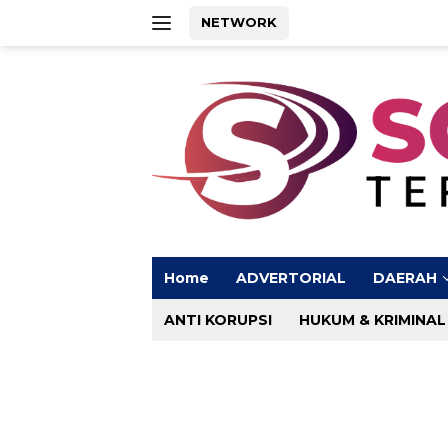
Langsung
NETWORK
ke
konten
Home
ADVERTORIAL
DAERAH
ANTI KORUPSI
HUKUM & KRIMINAL