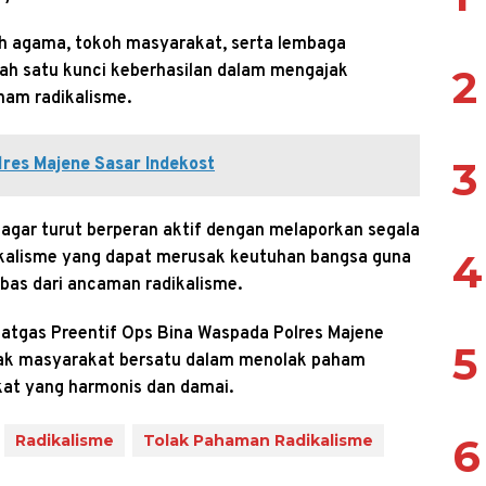
koh agama, tokoh masyarakat, serta lembaga
alah satu kunci keberhasilan dalam mengajak
2
am radikalisme.
3
lres Majene Sasar Indekost
agar turut berperan aktif dengan melaporkan segala
4
ikalisme yang dapat merusak keutuhan bangsa guna
as dari ancaman radikalisme.
atgas Preentif Ops Bina Waspada Polres Majene
5
ak masyarakat bersatu dalam menolak paham
at yang harmonis dan damai.
6
Radikalisme
Tolak Pahaman Radikalisme