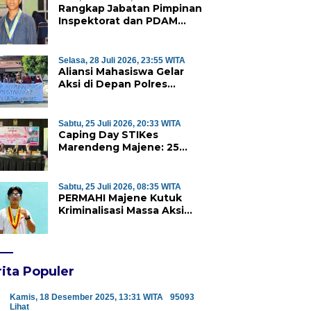
Rangkap Jabatan Pimpinan
Inspektorat dan PDAM
Majene Tuai Sorotan,
Publik Pertanyakan
Independensi Pengawasan
Selasa, 28 Juli 2026, 23:55 WITA
Aliansi Mahasiswa Gelar
Aksi di Depan Polres
Majene, Desak Kapolda
Sulbar Copot Kapolres
Mamasa
Sabtu, 25 Juli 2026, 20:33 WITA
Caping Day STIKes
Marendeng Majene: 25
Mahasiswa Kebidanan
Resmi Dilepas Jalani Praktik
Klinik Perdana
Sabtu, 25 Juli 2026, 08:35 WITA
PERMAHI Majene Kutuk
Kriminalisasi Massa Aksi
Penolakan TPA Saluramo,
Desak Kapolda Sulbar
Bebaskan Dua Warga yang
Ditangkap
ita Populer
Kamis, 18 Desember 2025, 13:31 WITA
95093
Lihat