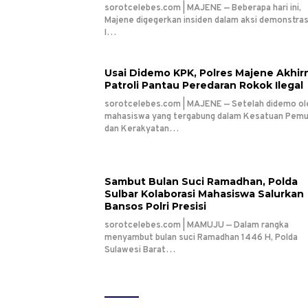
sorotcelebes.com | MAJENE — Beberapa hari ini,
Majene digegerkan insiden dalam aksi demonstrasi 
I…
Usai Didemo KPK, Polres Majene Akhir
Patroli Pantau Peredaran Rokok Ilegal
sorotcelebes.com | MAJENE — Setelah didemo ol
mahasiswa yang tergabung dalam Kesatuan Pem
dan Kerakyatan…
Sambut Bulan Suci Ramadhan, Polda
Sulbar Kolaborasi Mahasiswa Salurkan
Bansos Polri Presisi
sorotcelebes.com | MAMUJU — Dalam rangka
menyambut bulan suci Ramadhan 1446 H, Polda
Sulawesi Barat…