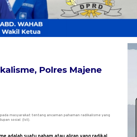
kalisme, Polres Majene
 kepada masyarakat tentang ancaman pahaman radikalisme yang
pan sosial. (Ist).
me adalah suatu paham atau aliran yang radikal