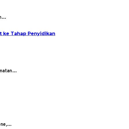
an…
t ke Tahap Penyidikan
camatan…
jene,…