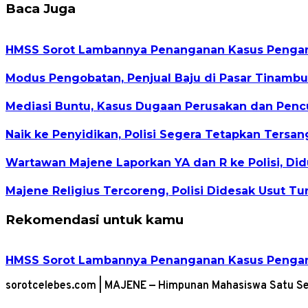
Baca Juga
HMSS Sorot Lambannya Penanganan Kasus Pengani
Modus Pengobatan, Penjual Baju di Pasar Tinambu
Mediasi Buntu, Kasus Dugaan Perusakan dan Pencu
Naik ke Penyidikan, Polisi Segera Tetapkan Ters
Wartawan Majene Laporkan YA dan R ke Polisi, D
Majene Religius Tercoreng, Polisi Didesak Usut Tu
Rekomendasi untuk kamu
HMSS Sorot Lambannya Penanganan Kasus Pengani
sorotcelebes.com | MAJENE — Himpunan Mahasiswa Satu Se