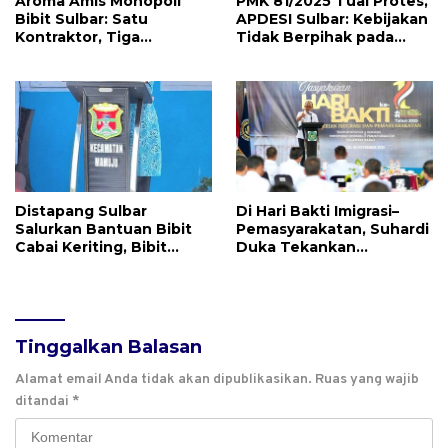
Aroma Amis Monopoli
PMK 81/2025 Tuai Protes,
Bibit Sulbar: Satu
APDESI Sulbar: Kebijakan
Kontraktor, Tiga
Tidak Berpihak pada
Bendera, Puluhan Miliar
Desa dan Masyarakat
Rupiah
Distapang Sulbar
Di Hari Bakti Imigrasi–
Salurkan Bantuan Bibit
Pemasyarakatan, Suhardi
Cabai Keriting, Bibit
Duka Tekankan
Cabai Rawit dan Bibit
Pembinaan Warga Binaan
Tomat di 4 Kelurahan
Kabupaten Mamuju
Tinggalkan Balasan
Alamat email Anda tidak akan dipublikasikan.
Ruas yang wajib
ditandai
*