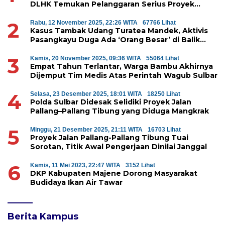
DLHK Temukan Pelanggaran Serius Proyek
Perumahan di Majene
2
Rabu, 12 November 2025, 22:26 WITA
67766 Lihat
Kasus Tambak Udang Turatea Mandek, Aktivis
Pasangkayu Duga Ada ‘Orang Besar’ di Balik
Penyerobotan Hutan Lindung
3
Kamis, 20 November 2025, 09:36 WITA
55064 Lihat
Empat Tahun Terlantar, Warga Bambu Akhirnya
Dijemput Tim Medis Atas Perintah Wagub Sulbar
4
Selasa, 23 Desember 2025, 18:01 WITA
18250 Lihat
Polda Sulbar Didesak Selidiki Proyek Jalan
Pallang–Pallang Tibung yang Diduga Mangkrak
5
Minggu, 21 Desember 2025, 21:11 WITA
16703 Lihat
Proyek Jalan Pallang-Pallang Tibung Tuai
Sorotan, Titik Awal Pengerjaan Dinilai Janggal
6
Kamis, 11 Mei 2023, 22:47 WITA
3152 Lihat
DKP Kabupaten Majene Dorong Masyarakat
Budidaya Ikan Air Tawar
Berita Kampus