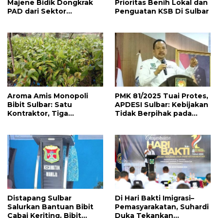
Majene Bidik Dongkrak
Prioritas Benih Lokal dan
PAD dari Sektor
Penguatan KSB Di Sulbar
Perikanan
Aroma Amis Monopoli
PMK 81/2025 Tuai Protes,
Bibit Sulbar: Satu
APDESI Sulbar: Kebijakan
Kontraktor, Tiga
Tidak Berpihak pada
Bendera, Puluhan Miliar
Desa dan Masyarakat
Rupiah
Distapang Sulbar
Di Hari Bakti Imigrasi–
Salurkan Bantuan Bibit
Pemasyarakatan, Suhardi
Cabai Keriting, Bibit
Duka Tekankan