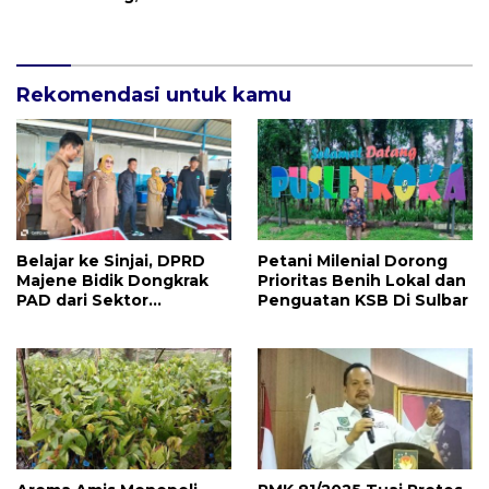
Cabai Rawit dan Bibit
Pembinaan Warga Binaan
Tomat di 4 Kelurahan
Kabupaten Mamuju
Rekomendasi untuk kamu
Belajar ke Sinjai, DPRD
Petani Milenial Dorong
Majene Bidik Dongkrak
Prioritas Benih Lokal dan
PAD dari Sektor
Penguatan KSB Di Sulbar
Perikanan